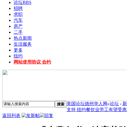
论坛
BBS
招聘
求职
汽车
房产
二手
热点新闻
生活服务
更多
纽约
网站使用协议 合约
美国论坛德州华人网
»
论坛
›
新
搜索
支持 纽约餐饮业劳工有望受惠 .
返回列表