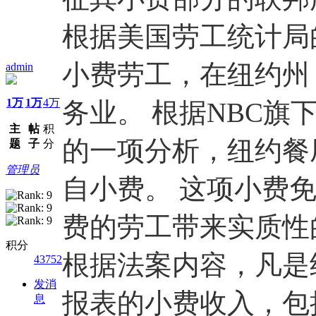
根据美国劳工统计局
小费劳工，在纽约州
admin
1万
1万
4万
务业。 根据NBC
主
帖
积
的一项分析，纽约餐厅
题
子
分
管理员
自小费。 这项小费
费的劳工带来实质性
积分
根据法案内容，凡是
43752
发消
报表的小费收入，包
息