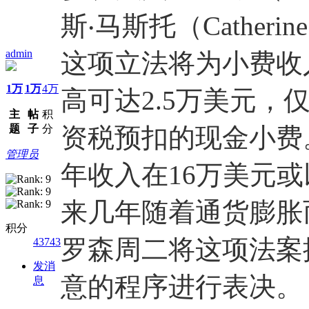
斯‧马斯托（Catherine 
admin
这项立法将为小费收
1万
1万
4万
高可达2.5万美元
主
帖
积
题
子
分
资税预扣的现金小费。
管理员
年收入在16万美元
来几年随着通货膨胀
积分
罗森周二将这项法案
43743
发消
意的程序进行表决。
息