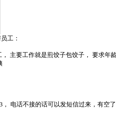
房员工：
。
 厨房员工， 主要工作就是煎饺子包饺子， 要求年
姨
68883， 电话不接的话可以发短信过来，