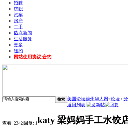
招聘
求职
汽车
房产
二手
热点新闻
生活服务
更多
纽约
网站使用协议 合约
美国论坛德州华人网
»
论坛
›
分
搜索
返回列表
katy 梁妈妈手工水
查看:
2342
|
回复:
1