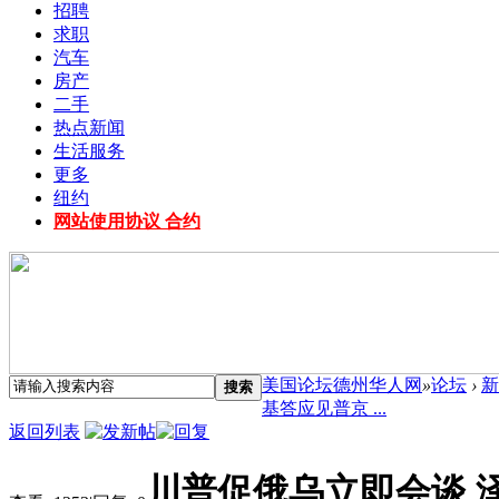
招聘
求职
汽车
房产
二手
热点新闻
生活服务
更多
纽约
网站使用协议 合约
美国论坛德州华人网
»
论坛
›
新
搜索
基答应见普京 ...
返回列表
川普促俄乌立即会谈 