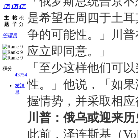
「俄罗斯总统普京不
1万
1万
4万
是希望在周四于土耳
主
帖
积
题
子
分
争的可能性。」川普在Tr
管理员
应立即同意。」
「至少这样他们可以
积分
43754
性。」他说，「如果
发消
息
握情势，并采取相应
川普：俄乌或迎来历
此前，泽连斯基（Volod