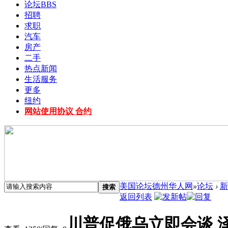
论坛
BBS
招聘
求职
汽车
房产
二手
热点新闻
生活服务
更多
纽约
网站使用协议 合约
美国论坛德州华人网
»
论坛
›
新
搜索
返回列表
川普促俄乌立即会谈 