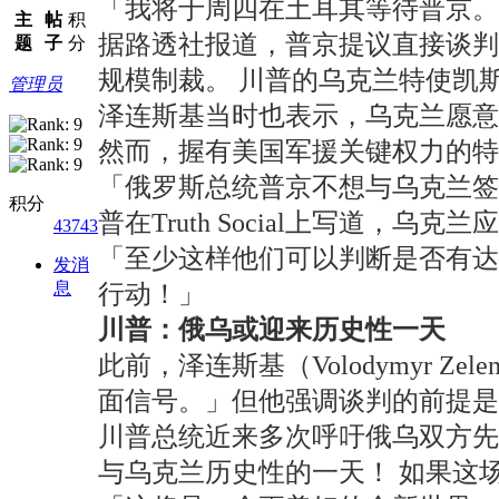
「我将于周四在土耳其等待普京。
主
帖
积
据路透社报道，普京提议直接谈判
题
子
分
规模制裁。 川普的乌克兰特使凯斯·凯
管理员
泽连斯基当时也表示，乌克兰愿意
然而，握有美国军援关键权力的特
「俄罗斯总统普京不想与乌克兰
积分
普在Truth Social上写道，乌克
43743
「至少这样他们可以判断是否有
发消
息
行动！」
川普：俄乌或迎来历史性一天
此前，泽连斯基（Volodymyr 
面信号。」但他强调谈判的前提是
川普总统近来多次呼吁俄乌双方先行停
与乌克兰历史性的一天！ 如果这场