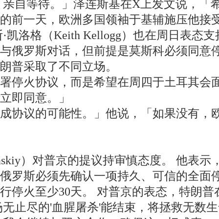
 亲自等待。」泽连斯基在X上发文说，「
的前一天，欧洲多国领袖于基辅施压他接受
洛格（Keith Kellogg）也在周日表态
与俄罗斯对话，但前提是莫斯科必须同意
朗普采取了不同立场。
签署停火协议，而是希望在周四于土耳其会
兰应立即同意。」
达成协议的可能性。」他说，「如果没有，
Zelenskiy）对普京的提议持审慎态度。
俄罗斯必须先确认一项持久、可信的全面
火至少30天。 对普京的表态，特朗普在Tru
无止尽的'血腥屠杀'能结束，将拯救无数生