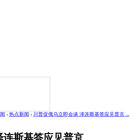
闻
›
热点新闻
›
川普促俄乌立即会谈 泽连斯基答应见普京 ...
泽连斯基答应见普京