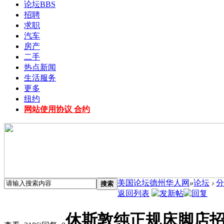
论坛
BBS
招聘
求职
汽车
房产
二手
热点新闻
生活服务
更多
纽约
网站使用协议 合约
美国论坛德州华人网
»
论坛
›
分
搜索
返回列表
休斯敦纯正规床脚店