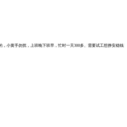
的，小黄手勿扰，上班晚下班早，忙时一天300多、需要试工想挣安稳钱