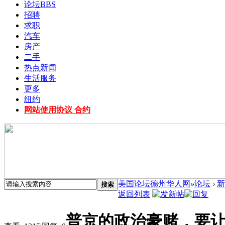
论坛
BBS
招聘
求职
汽车
房产
二手
热点新闻
生活服务
更多
纽约
网站使用协议 合约
美国论坛德州华人网
»
论坛
›
新
搜索
返回列表
普京的政治豪赌，要让