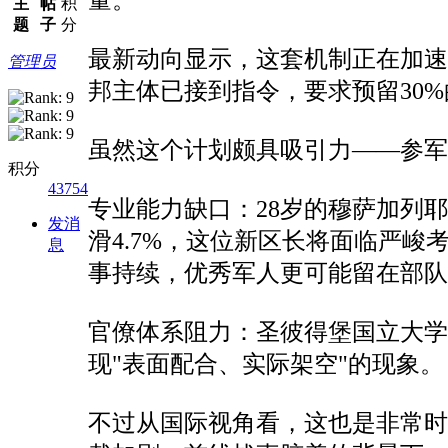
主
帖
积
题
子
分
最新动向显示，这套机制正在加速
管理员
邦主体已接到指令，要求预留30
虽然这个计划颇具吸引力——参军
积分
43754
专业能力缺口：28岁的穆萨加列
发消
滑4.7%，这位新区长将面临严
息
事持续，优秀军人更可能留在部
官僚体系阻力：圣彼得堡国立大学
现"表面配合、实际架空"的现象。
不过从国际视角看，这也是非常