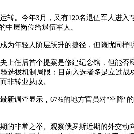
运转。今年3月，又有120名退伍军人进入
%的中层岗位给退伍军人。
成为年轻人阶层跃升的捷径，但隐忧同样
耶夫上任后首个提案是修建纪念馆，但能否
峻考验选拔机制局限：目前入选者多是立过
队而非转业从政。
最新调查显示，67%的地方官员对"空降"
时期的非常之举。观察俄罗斯近期的外交动