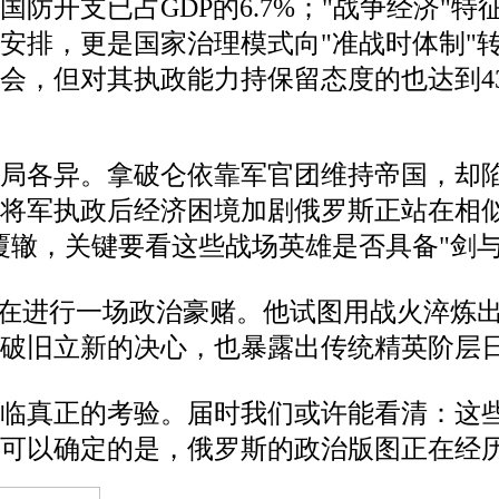
防开支已占GDP的6.7%；"战争经济"
安排，更是国家治理模式向"准战时体制"转
会，但对其执政能力持保留态度的也达到4
结局各异。拿破仑依靠军官团维持帝国，却
将军执政后经济困境加剧俄罗斯正站在相似
覆辙，关键要看这些战场英雄是否具备"剑与
是在进行一场政治豪赌。他试图用战火淬炼
破旧立新的决心，也暴露出传统精英阶层
面临真正的考验。届时我们或许能看清：这
可以确定的是，俄罗斯的政治版图正在经