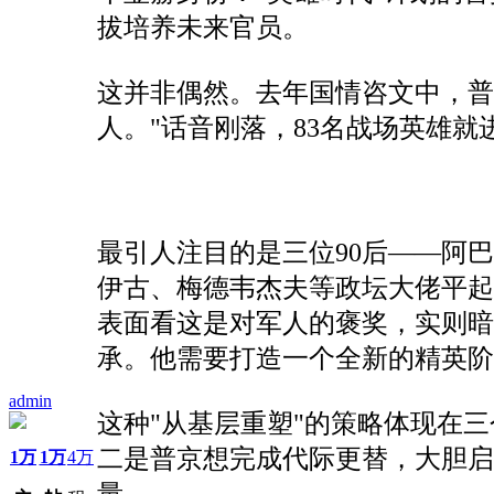
拔培养未来官员。
这并非偶然。去年国情咨文中，普
人。"话音刚落，83名战场英雄
最引人注目的是三位90后——阿
伊古、梅德韦杰夫等政坛大佬平起
表面看这是对军人的褒奖，实则
承。他需要打造一个全新的精英阶
admin
这种"从基层重塑"的策略体现在三
二是普京想完成代际更替，大胆启
1万
1万
4万
量。