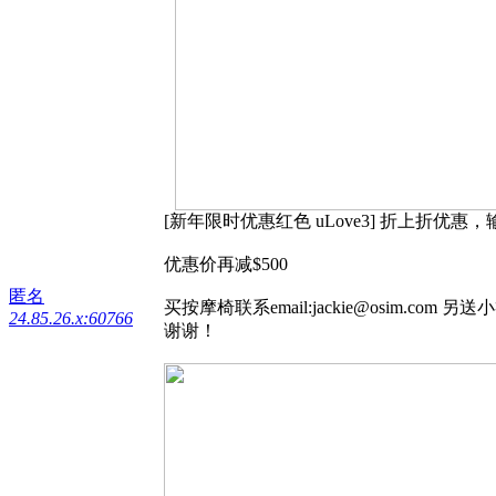
[
新年限时优惠红色
uLove3]
折上折优惠，
优惠价再减
$500
匿名
买按摩椅联系
email:jackie@osim.com
另送小
24.85.26.x:60766
谢谢！