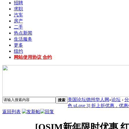
招聘
求职
汽车
房产
二手
热点新闻
生活服务
更多
纽约
网站使用协议 合约
美国论坛德州华人网
»
论坛
›
分
搜索
色 uLove 3] 折上折优惠，优惠价 
返回列表
[OSIM新年限时优惠 红