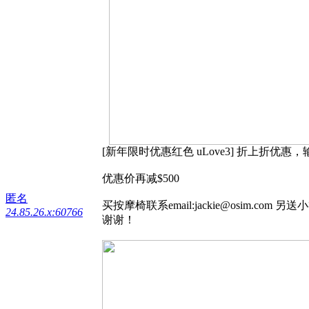
[
新年限时优惠红色
uLove3]
折上折优惠，
优惠价再减
$500
匿名
买按摩椅联系
email:jackie@osim.com
另送小
24.85.26.x:60766
谢谢！