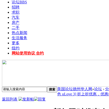
论坛
BBS
招聘
求职
汽车
房产
二手
热点新闻
生活服务
更多
纽约
网站使用协议 合约
美国论坛德州华人网
»
论坛
›
分
搜索
色 uLove 3] 折上折优惠，优惠价 
返回列表