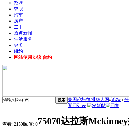
招聘
求职
汽车
房产
二手
热点新闻
生活服务
更多
纽约
网站使用协议 合约
美国论坛德州华人网
»
论坛
›
分
搜索
返回列表
75070达拉斯Mckin
查看:
2159
|
回复:
0