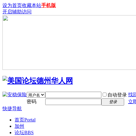
设为首页
收藏本站
手机版
开启辅助访问
找
自动登录
密码
立
登录
快捷导航
首页
Portal
加州
论坛
BBS