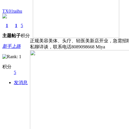
TX01taihu
1
1
5
主题
帖子
积分
正规美容美体、头疗、轻医美新店开业，急需招
新手上路
私聊详谈，联系电话8089098668 Miya
积分
5
发消息