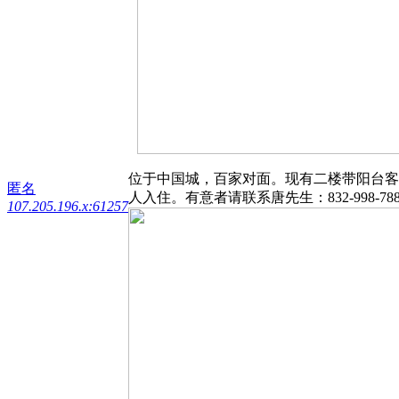
位于中国城，百家对面。现有二楼带阳台客
匿名
人入住。有意者请联系唐先生：832-998-7880或+1
107.205.196.x:61257