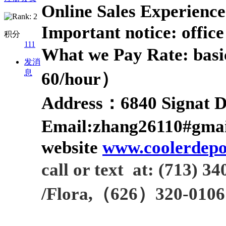
Online Sales Experience
Important notice: offic
积分
111
What we Pay
Rate:
basi
发消
息
60/hour）
A
ddress：
6840 Signat 
E
mail:zhang26110#gma
website
www.coolerdepo
call or text at
:
(713) 34
/F
lora
,
（
626）320-0106