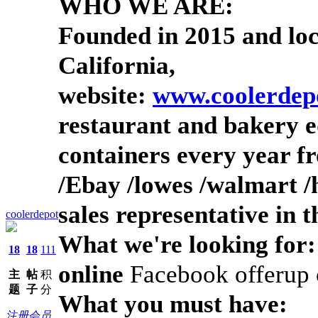
WHO WE ARE:
Founded in
2015
and
lo
California,
website:
www.coolerdep
restaurant and bakery e
containers
every year f
/
Ebay
/
low
e
s
/
walmart
/
sales representative
in
t
coolerdepot
What we're looking for:
18
18
111
online
Facebook offerup c
主
帖
积
题
子
分
What you must have:
注册会员