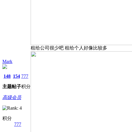
租给公司很少吧 租给个人好像比较多
Mark
148
154
777
主题
帖子
积分
高级会员
积分
777