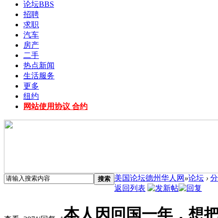
论坛
BBS
招聘
求职
汽车
房产
二手
热点新闻
生活服务
更多
纽约
网站使用协议 合约
美国论坛德州华人网
»
论坛
›
分
搜索
返回列表
本人因回国一年，想