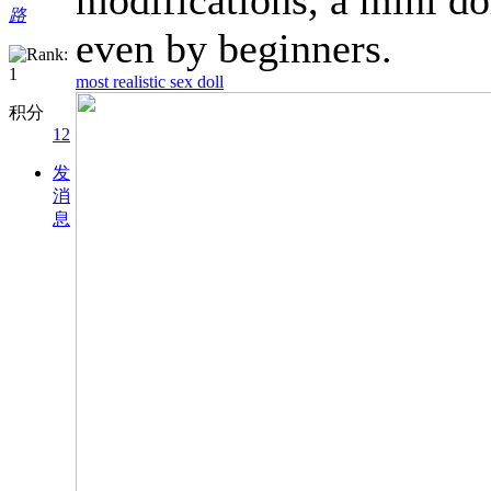
路
even by beginners.
most realistic sex doll
积分
12
发
消
息