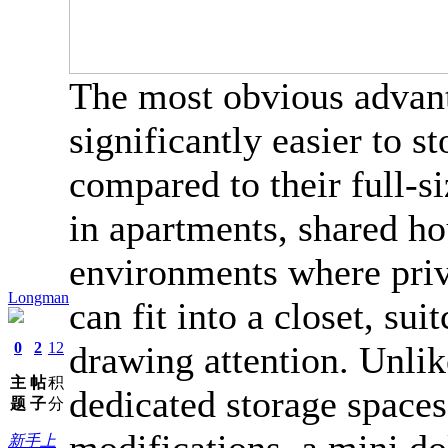
The most obvious advanta
significantly easier to s
compared to their full-s
in apartments, shared ho
environments where priv
Longman
can fit into a closet, sui
0
2
12
drawing attention. Unlike
主
帖
积
dedicated storage spaces, 
题
子
分
modifications, a mini do
新手上