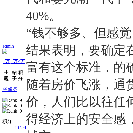
40%。
“钱不够多、但感觉
结果表明，要确定
admin
1万
1万
4万
富有这个标准，的
主
帖
积
题
子
分
随着房价飞涨，通
管理员
价，人们比以往任
得经济上的安全感
积分
43754