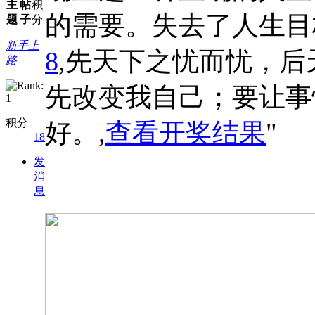
主
帖
积
的需要。失去了人生
题
子
分
新手上
8
,先天下之忧而忧，
路
先改变我自己；要让事
积分
好。,
查看开奖结果
"
18
发
消
息