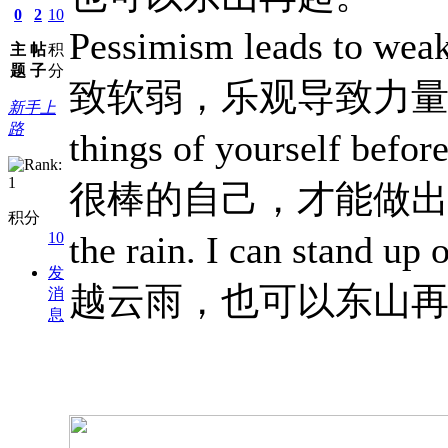
0
2
10
Pessimism leads to we
主
帖
积
题
子
分
致软弱，乐观导致力
新手上
路
things of yourself b
很棒的自己，才能做出很棒的事。
积分
10
the rain. I can stand
发
越云雨，也可以东山再
消
息