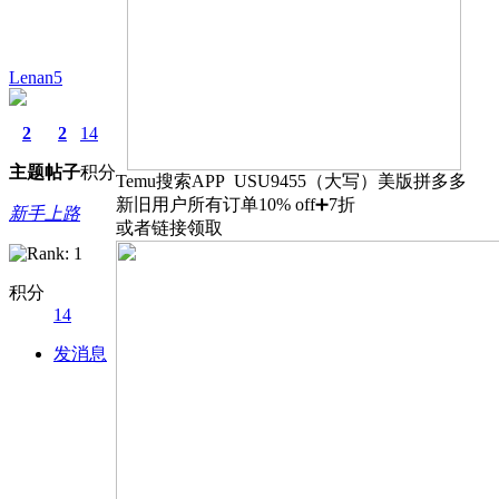
Lenan5
2
2
14
主题
帖子
积分
Temu搜索APP USU9455（大写）美版拼多多
新旧用户所有订单10% off➕7折
新手上路
或者链接领取
积分
14
发消息