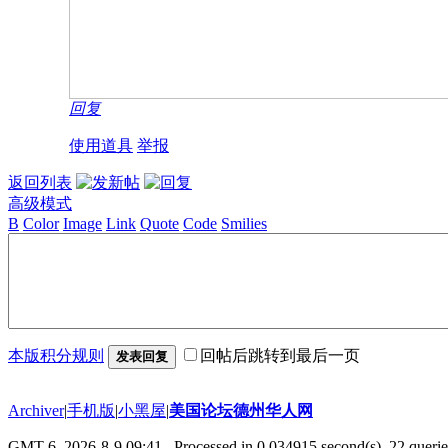
回复
使用道具
举报
返回列表
高级模式
B
Color
Image
Link
Quote
Code
Smilies
本版积分规则
回帖后跳转到最后一页
发表回复
Archiver
|
手机版
|
小黑屋
|
美国论坛德州华人网
GMT-6, 2026-8-9 09:41
, Processed in 0.034915 second(s), 22 querie