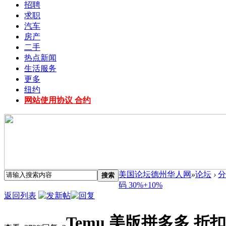
招聘
求职
汽车
房产
二手
热点新闻
生活服务
更多
纽约
网站使用协议 合约
美国论坛德州华人网
»
论坛
›
分
搜索
码 30%+10%
返回列表
Temu 美版拼多多 折扣