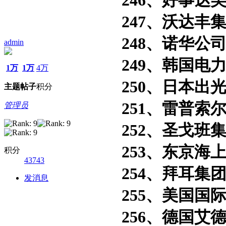
246、好事达美
247、沃达丰集
248、诺华公司
admin
249、韩国电力
1万
1万
4万
250、日本出光
主题
帖子
积分
251、雷普索尔
管理员
252、圣戈班集
253、东京海上
积分
43743
254、拜耳集团
发消息
255、美国国际
256、德国艾德