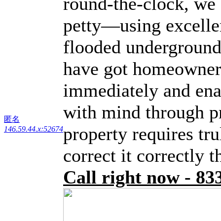
round-the-clock, we
petty—using excellen
flooded undergrounds
have got homeowners
immediately and ena
with mind through pr
匿名
property requires tr
146.59.44.x:52674
correct it correctly 
Call right now - 8