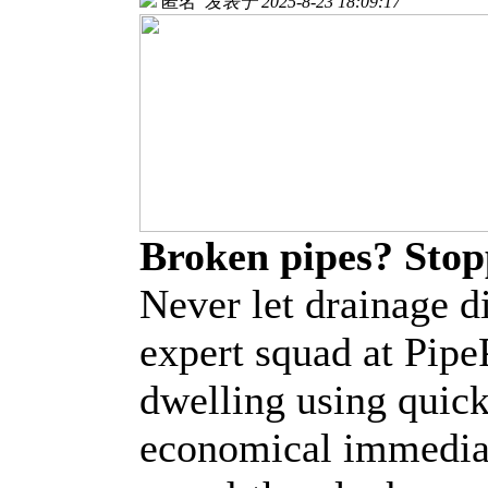
匿名
发表于 2025-8-23 18:09:17
Broken pipes? Sto
Never let drainage d
expert squad at Pipe
dwelling using quick
economical immediat