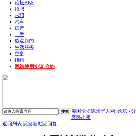
论坛
BBS
招聘
求职
汽车
房产
二手
热点新闻
生活服务
更多
纽约
网站使用协议 合约
美国论坛德州华人网
»
论坛
›
分
搜索
客卧出租
返回列表