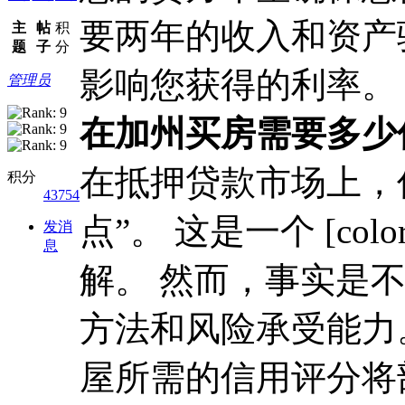
要两年的收入和资产
主
帖
积
题
子
分
影响您获得的利率。
管理员
在加州买房需要多少
在抵押贷款市场上，
积分
43754
点”。 这是一个 [color=va
发消
息
解。 然而，事实是
方法和风险承受能力
屋所需的信用评分将