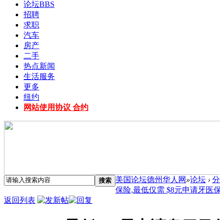
论坛
BBS
招聘
求职
汽车
房产
二手
热点新闻
生活服务
更多
纽约
网站使用协议 合约
美国论坛德州华人网
»
论坛
›
分
搜索
保险,最低仅需 $8元申请牙医保险 
返回列表