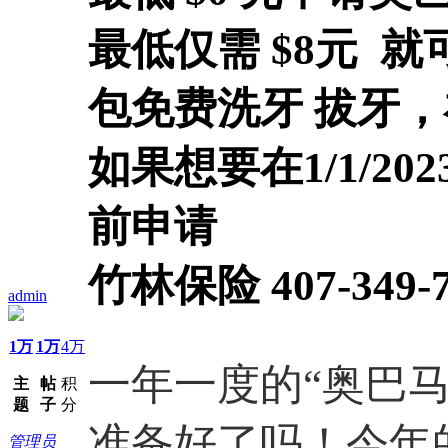
最低仅需 $8元 
包免费洗牙 拔牙
如果想要在1/1/2023
前申请
竹林保险 407-349-7
admin
1万
1万
4万
一年一度的“奥巴
主
帖
积
题
子
分
准备好了吗！今年的
管理员