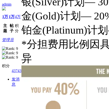
银(Silver)计划—
admin
金(Gold)计划— 
1万
1万
4万
主
帖
积
铂金(Platinum)
题
子
分
管理员
*分担费用比例因
异
积分
43743
发消
息