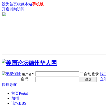
设为首页
收藏本站
手机版
开启辅助访问
找
自动登录
密码
立
登录
快捷导航
首页
Portal
加州
论坛
BBS