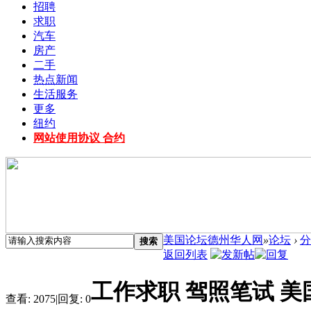
招聘
求职
汽车
房产
二手
热点新闻
生活服务
更多
纽约
网站使用协议 合约
美国论坛德州华人网
»
论坛
›
分
搜索
返回列表
工作求职 驾照笔试 美
查看:
2075
|
回复:
0