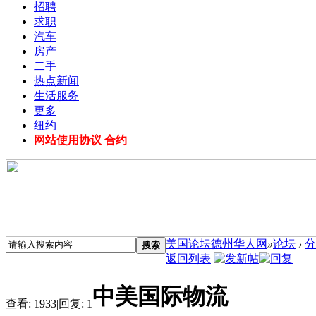
招聘
求职
汽车
房产
二手
热点新闻
生活服务
更多
纽约
网站使用协议 合约
美国论坛德州华人网
»
论坛
›
分
搜索
返回列表
中美国际物流
查看:
1933
|
回复:
1