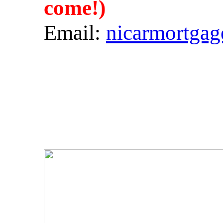
come!)
Email:
nicarmortga