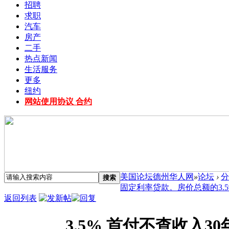
招聘
求职
汽车
房产
二手
热点新闻
生活服务
更多
纽约
网站使用协议 合约
美国论坛德州华人网
»
论坛
›
分
搜索
固定利率贷款。房价总额的3.5% 
返回列表
3.5% 首付不查收入3