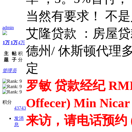
当然有要求！ 不
admin
艾隆贷款 ：房屋贷
1万
1万
4万
德州/ 休斯顿代
主
帖
积
题
子
分
定
管理员
罗敏 贷款经纪 RMLO 
Offecer) Min Nica
积分
43743
来访，请电话预约 (Alwa
发消
息