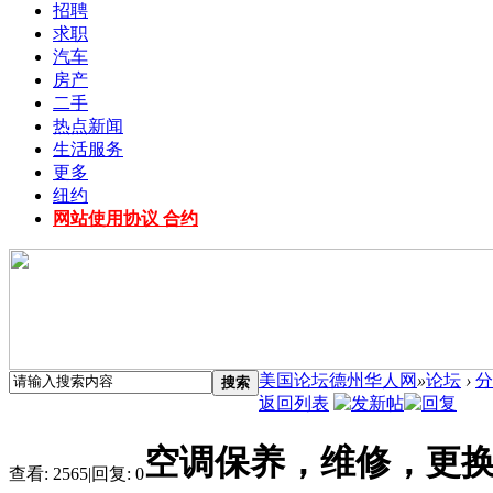
招聘
求职
汽车
房产
二手
热点新闻
生活服务
更多
纽约
网站使用协议 合约
美国论坛德州华人网
»
论坛
›
分
搜索
返回列表
空调保养，维修，更
查看:
2565
|
回复:
0