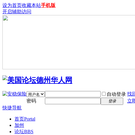
设为首页
收藏本站
手机版
开启辅助访问
找
自动登录
密码
立
登录
快捷导航
首页
Portal
加州
论坛
BBS