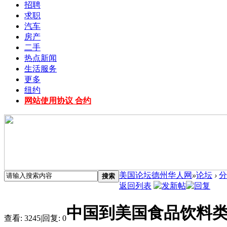
招聘
求职
汽车
房产
二手
热点新闻
生活服务
更多
纽约
网站使用协议 合约
美国论坛德州华人网
»
论坛
›
分
搜索
返回列表
中国到美国食品饮料类
查看:
3245
|
回复:
0