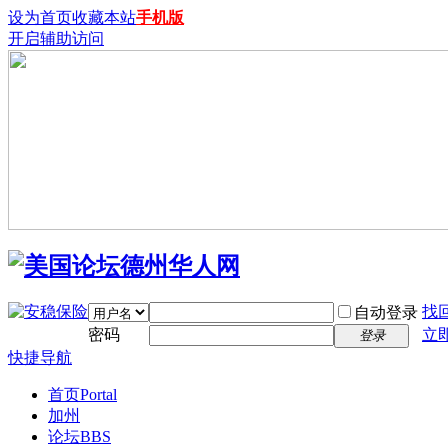
设为首页
收藏本站
手机版
开启辅助访问
找
自动登录
密码
立
登录
快捷导航
首页
Portal
加州
论坛
BBS