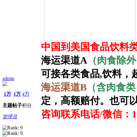
中国到美国食品饮料类
海运渠道A
（肉食除外
可接各类食品,饮料，
admin
海运渠道B
（含肉食类
1万
1万
4万
定，高额赔付。也可
主题
帖子
积分
咨询联系电话/微信：139
管理员