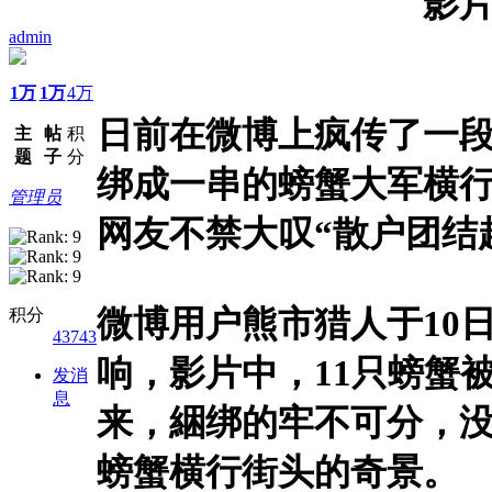
影片
admin
1万
1万
4万
日前在微博上疯传了一段
主
帖
积
题
子
分
绑成一串的螃蟹大军横
管理员
网友不禁大叹“散户团结
微博用户熊市猎人于10
积分
43743
响，影片中，11只螃蟹
发消
息
来，綑绑的牢不可分，
螃蟹横行街头的奇景。