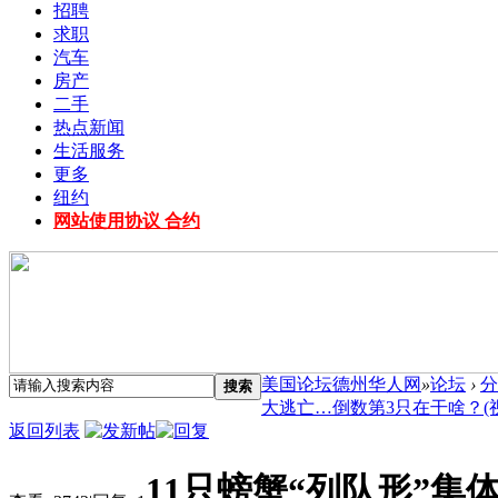
招聘
求职
汽车
房产
二手
热点新闻
生活服务
更多
纽约
网站使用协议 合约
美国论坛德州华人网
»
论坛
›
分
搜索
大逃亡…倒数第3只在干啥？(视) 
返回列表
11只螃蟹“列队形”集