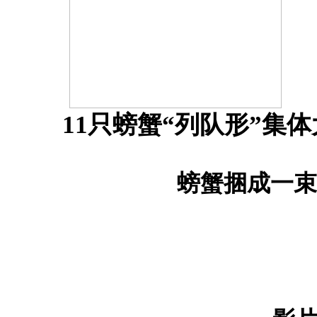
11只螃蟹“列队形”集
螃蟹捆成一束