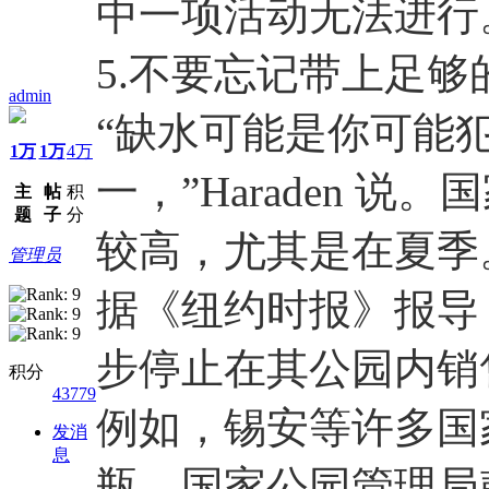
中一项活动无法进行
5.不要忘记带上足够
admin
“缺水可能是你可能
1万
1万
4万
一，”Haraden 
主
帖
积
题
子
分
较高，尤其是在夏季
管理员
据《纽约时报》报导，
步停止在其公园内销
积分
43779
例如，锡安等许多国
发消
息
瓶。国家公园管理局