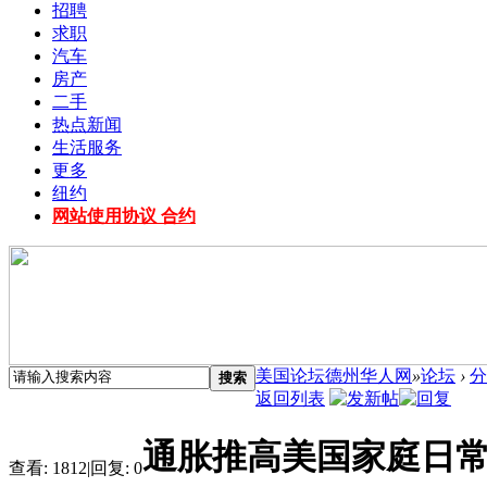
招聘
求职
汽车
房产
二手
热点新闻
生活服务
更多
纽约
网站使用协议 合约
美国论坛德州华人网
»
论坛
›
分
搜索
返回列表
通胀推高美国家庭日常开
查看:
1812
|
回复:
0