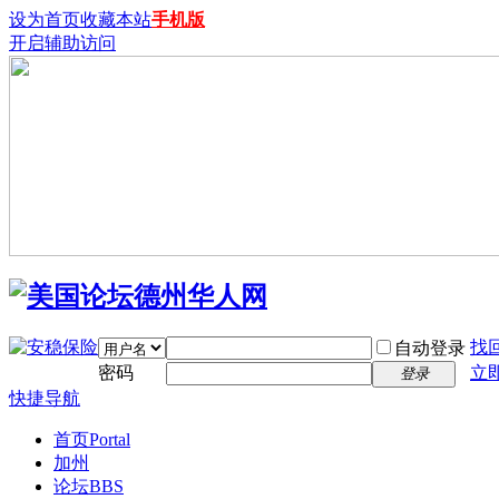
设为首页
收藏本站
手机版
开启辅助访问
找
自动登录
密码
立
登录
快捷导航
首页
Portal
加州
论坛
BBS