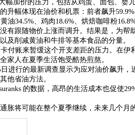
大幅加价的压力，包括从鸡蛋、面包、婴
升幅体现在油价和机票：前者飙升59.9%
油34.5%、鸡肉18.6%、烘焙咖啡粉16.8
没有跟随物价上涨而调升。结果是，为帮
以及削减黄油和牛排等基本食品的分量。
信用卡付账来暂缓这个开支差距的压力。在
全家人在夏季生活饱受酷热煎熬。
5日进行的最新调查显示为应对油价飙升，近
及其他省油方法。
suranks 的数据，高昂的生活成本也促
通胀将可能在整个夏季继续，未来几个月