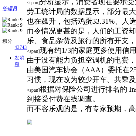
分析显示，消费者现在要承受
<span]
管理员
劳工统计局的数据显示，部分最大的
也在飙升，包括鸡蛋33.31%、人造黄
而令情况更甚的是，人们的工资却
乐、食品杂货及旅行的所有开支，
积分
43743
现有约1/3的家庭更多使用
<span]
发消
由于没有能力负担空调机的电费，
息
由美国汽车协会（AAA）委托在2
习惯，现在改为较少开车、共乘
根据对保险公司进行排名的 In
<span]
到接受付费在线调查。
而不容乐观的是，有专家预期，高