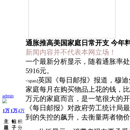
通胀推高美国家庭日常开支 今年料
新闻内容并不代表本网立场！
一个最新分析显示，随着通胀率处
5916元。
英国《每日邮报》报道，穆迪分
<span]
家庭每月在购买物品上花的钱，比一
admin
万元的家庭而言，是一笔很大的开支
《每日邮报》对政府劳工统计局最
1万
1万
4万
到的失控的飙升，去衡量两者物价
主
帖
积
题
子
分