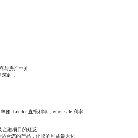
发商与房产中介
建筑商，
利率如
: Lender
直报利率，
wholesale
利率
及金融项目的疑惑
最适合您的产品，让您的利益最大化