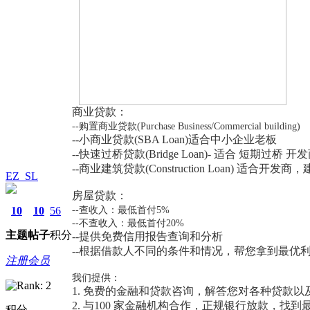
商业贷款：
--
购置商业贷款
(Purchase Business/Commercial building)
--
小商业贷款
(SBA Loan)
适合中小企业老板
--
快速过桥贷款
(Bridge Loan)-
适合 短期过桥 开
--
商业建筑贷款
(Construction Loan)
适合开发商，
EZ_SL
房屋贷款：
10
10
56
--
查收入：最低首付
5%
--
不查收入：最低首付
20%
主题
帖子
积分
--
提供免费信用报告查询和分析
--
根据借款人不同的条件和情况，帮您拿到最优
注册会员
我们提供：
1.
免费的金融和贷款咨询，解答您对各种贷款以
2.
与
100
家金融机构合作，正规银行放款，找到
积分