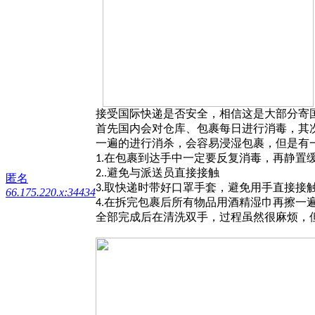
接受国际快递是否安全，相信这是大部分寄
首先国内会对仓库、包裹每日进行消毒，其
一遍的进行消杀，会容易浸湿包裹，但是有
在包裹到达手中一定要反复消毒，再静置
1.
避免与派送员直接接触
2..
匿名
取快递时带好口罩手套，避免用手直接接
3.
66.175.220.x:34434
在拆完包裹后所有物品用酒精湿巾再擦一
4.
全部完成后在清洗双手，过程虽然很麻烦，