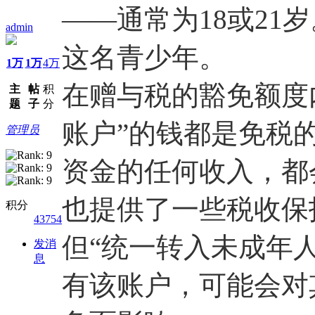
——通常为18或21
admin
这名青少年。
1万
1万
4万
在赠与税的豁免额度
主
帖
积
题
子
分
账户”的钱都是免税
管理员
资金的任何收入，都
也提供了一些税收保
积分
43754
但“统一转入未成年
发消
息
有该账户，可能会对