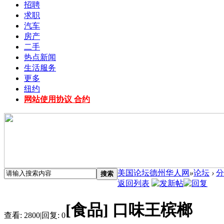
招聘
求职
汽车
房产
二手
热点新闻
生活服务
更多
纽约
网站使用协议 合约
美国论坛德州华人网
»
论坛
›
分
搜索
返回列表
[食品] 口味王槟榔
查看:
2800
|
回复:
0