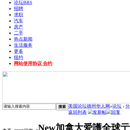
论坛
BBS
招聘
求职
汽车
房产
二手
热点新闻
生活服务
更多
纽约
网站使用协议 合约
美国论坛德州华人网
»
论坛
›
分
搜索
返回列表
New加拿大爱護全球亍头