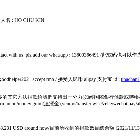
款人名 : HO CHU KIN
ails contact with us ,plz add our whatsapp : 13600
e id : goodhelper2021 accept rmb / 接受人民币 alipay 支付宝 id :
tinacha
們支持出一分力(如經国際銀行滙款或轉帳/international any ove
滙款/western union/money gram(速滙金),venmo/transfer wise/zel
mount is 468,231 USD around now/目前所收到的捐款數目總余額.(2021/11/13)