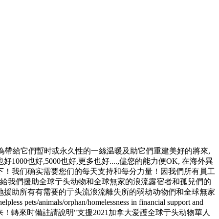
為帶給它們暫时或永久性的一絲温暖及助它們重建美好的將來,
0也好,5000也好,更多也好....,儘您的能力便OK, 在海外異
下！我们确实需要您们的每天支持和每分力量！因我們所有員工
天也給我們援助全球亍头动物和全球無家的浪流露宿者和孤兒們的
各地援助所有有需要的亍头流浪流離失所的弱劫动物們和全球無家
ts/animals/orphan/homelessness in financial support and
pal输入我们电郵即可转来！轉來时備註請說明"支援2021加拿大爱護全球亍头动物華人