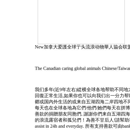
New加拿大爱護全球亍头流浪动物華人協会联盟2021(英国
The Canadian caring global animals Chinese/Taiwan
我们多年(近9年左右)緃横全球各地帮助不同
回復正常生活,如果你也可以向我们出一分力帮助，万幸
郷或国內外生活的或来自五湖四海二岸四地不
每天也在全球各地為它們/他們/她們每天在拼
善款的捐贈朋友同胞們, 謝謝你們来自五湖四
的浪流露宿者和孤兒們！為善不甘后人!請幫助我們! We need your fina
assist in 24h and everyday. 所有支