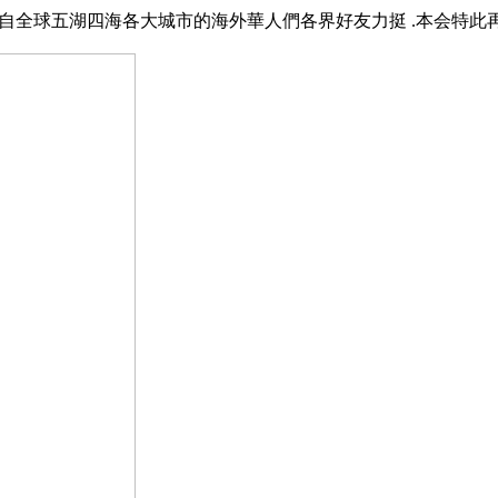
五湖四海各大城市的海外華人們各界好友力挺 .本会特此再一次衷心感謝all o