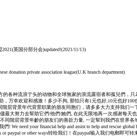
分部分会)updated!(2021/11/13)
ese donation private association league(U.K branch department)
地方的各种流浪亍头的动物和全球無家的浪流露宿者和孤兒們，只
欢迎和感激！多少不拘, 那怕只有1元也好,10元也好100也好100
同階层背景年代背景职業的朋友同胞们，请多多大力支持我们一
博儘最大努力去幫助它們/他們/她們, 在此无限地再一次感谢每
海不同階层背景年齡的朋友们的善款力量, 一定幫到我們在世界
ncial help and assist to help and rescue global helpless pe
持善款可由bank or paypal or other ways转给我们！在pay