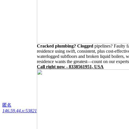
Cracked plumbing? Clogged
pipelines? Faulty 
residence using swift, consistent, plus cost-effec
waterlogged subfloors and broken liquid boilers, w
residence wants the greatest—count on our experts to
Call right now - 8338561951, USA
匿名
146.59.44.x:53821