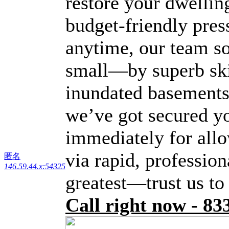
restore your dwelling
budget-friendly pres
anytime, our team so
small—by superb skil
inundated basements 
we’ve got secured y
immediately for allo
via rapid, professio
匿名
146.59.44.x:54325
greatest—trust us to r
Call right now - 8