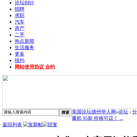
论坛
BBS
招聘
求职
汽车
房产
二手
热点新闻
生活服务
更多
纽约
网站使用协议 合约
美国论坛德州华人网
»
论坛
›
分
搜索
薰机 95新 价格可议！ ...
返回列表