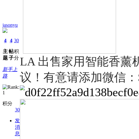
jasonyu
4
4
30
主
帖
积
LA 出售家用智能香薰机一
题
子
分
新手上
议！有意请添加微信：SUY
路
积分
30
发
消
息