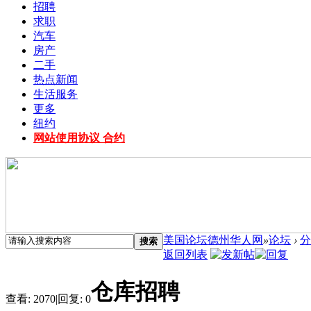
招聘
求职
汽车
房产
二手
热点新闻
生活服务
更多
纽约
网站使用协议 合约
美国论坛德州华人网
»
论坛
›
分
搜索
返回列表
仓库招聘
查看:
2070
|
回复:
0