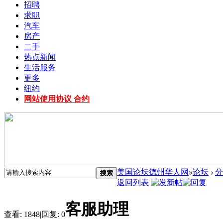
招聘
求职
汽车
房产
二手
热点新闻
生活服务
更多
纽约
网站使用协议 合约
美国论坛德州华人网
»
论坛
›
分
搜索
返回列表
客服助理
查看:
1848
|
回复:
0