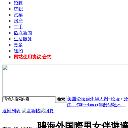
招聘
求职
汽车
房产
二手
热点新闻
生活服务
更多
纽约
网站使用协议 合约
美国论坛德州华人网
»
论坛
›
分
搜索
由工作freelance(年齡經驗不 ...
返回列表
​聘海外国際男女伴遊達人自