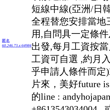
短線中線(亞洲/日韓
全程替您安排當地
用,自問具一定條
匿名
出發,每月工資按
60.246.73.x:64984
工資可自選 ,約月入$80
乎申請人條件而定)
片來，美好future is 
的line : andyhojapa
+8613543034