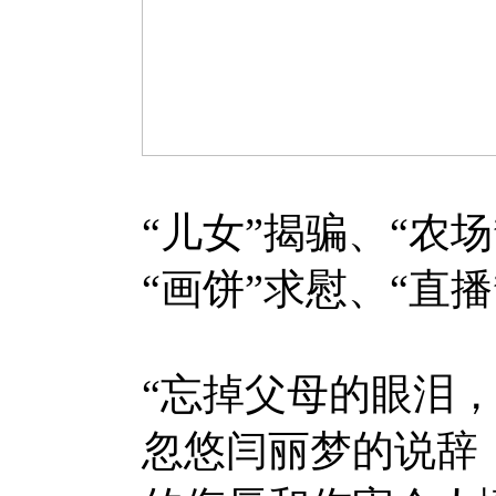
“儿女”揭骗、“农
“画饼”求慰、“直
“忘掉父母的眼泪
忽悠闫丽梦的说辞