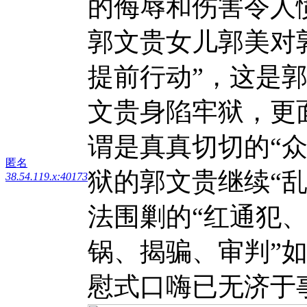
的侮辱和伤害令人
郭文贵女儿郭美对
提前行动”，这是
文贵身陷牢狱，更
谓是真真切切的“
匿名
狱的郭文贵继续“
38.54.119.x:40173
法围剿的“红通犯、
锅、揭骗、审判”
慰式口嗨已无济于