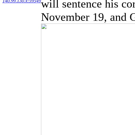
will sentence his c
140.99.130.x:59549
November 19, and Gu