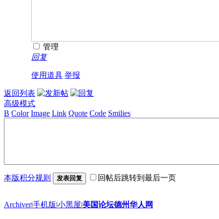
管理
回复
使用道具
举报
返回列表
高级模式
B
Color
Image
Link
Quote
Code
Smilies
本版积分规则
回帖后跳转到最后一页
发表回复
Archiver
|
手机版
|
小黑屋
|
美国论坛德州华人网