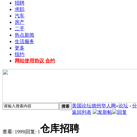
招聘
求职
汽车
房产
二手
热点新闻
生活服务
更多
纽约
网站使用协议 合约
美国论坛德州华人网
»
论坛
›
分
搜索
返回列表
仓库招聘
查看:
1999
|
回复:
1