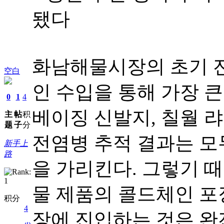
됐다
화남해물시장의 초기 전
空白
인 수입을 통해 가장 큰 
0
1
4
베이징 신발지, 칠월 
主
帖
积
题
子
分
전염병 추적 결과는 모
新手上
路
을 가리킨다. 그렇기 
물 제품의 콜드체인 포
积分
4
장에 진입하는 것은 완