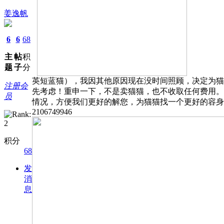
姜逸帆
6
6
68
主
帖
积
题
子
分
英短蓝猫），我因其他原因现在没时间照顾，决定为猫
注册会
先考虑！重申一下，不是卖猫猫，也不收取任何费用。
员
情况，方便我们更好的解您，为猫猫找一个更好的容身之
2106749946
积分
68
发
消
息