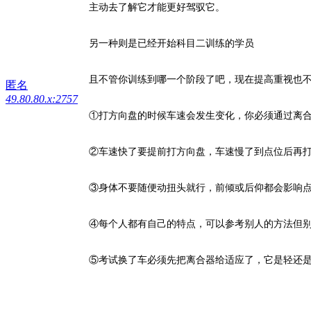
主动去了解它才能更好驾驭它。
另一种则是已经开始科目二训练的学员
且不管你训练到哪一个阶段了吧，现在提高重视也
匿名
49.80.80.x:2757
①打方向盘的时候车速会发生变化，你必须通过离
②车速快了要提前打方向盘，车速慢了到点位后再
③身体不要随便动扭头就行，前倾或后仰都会影响
④每个人都有自己的特点，可以参考别人的方法但
⑤考试换了车必须先把离合器给适应了，它是轻还