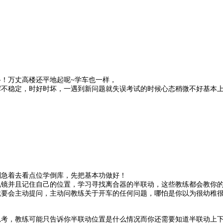
！万丈高楼还平地起呢~学车也一样，
挥不稳定，时好时坏，一遇到新问题就失误考试的时候心态稍微不好基本
别急着去看点位学倒库，先把基本功做好！
视镜并且记住自己的位置，学习寻找离合器的半联动，这些教练都会教你
就要会主动提问，主动问教练关于开车的任何问题，哪怕是你以为很幼稚
思考，教练可能只告诉你半联动位置是什么情况而你还需要知道半联动上