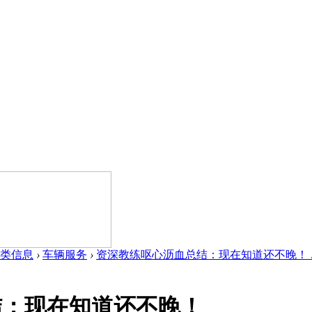
类信息
›
车辆服务
›
资深教练呕心沥血总结：现在知道还不晚！ ..
结：现在知道还不晚！