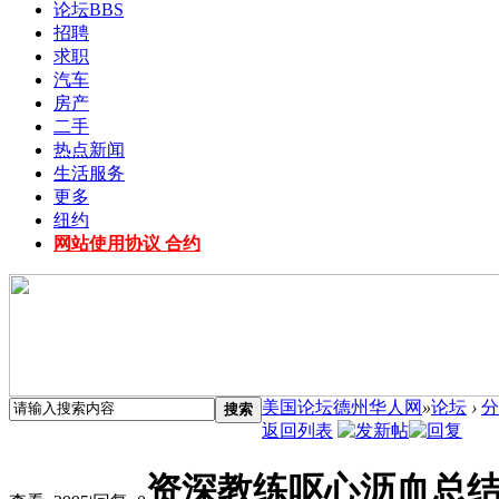
论坛
BBS
招聘
求职
汽车
房产
二手
热点新闻
生活服务
更多
纽约
网站使用协议 合约
美国论坛德州华人网
»
论坛
›
分
搜索
返回列表
资深教练呕心沥血总