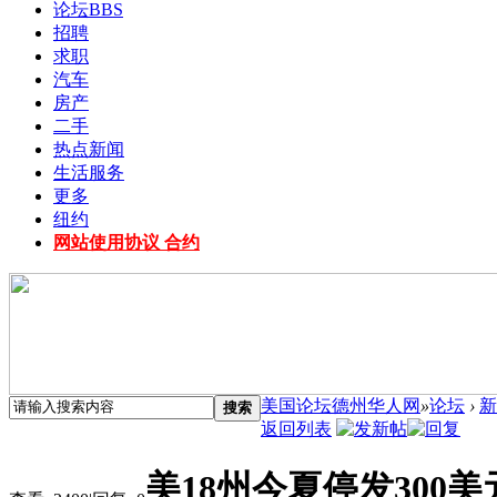
论坛
BBS
招聘
求职
汽车
房产
二手
热点新闻
生活服务
更多
纽约
网站使用协议 合约
美国论坛德州华人网
»
论坛
›
新
搜索
返回列表
美18州今夏停发300