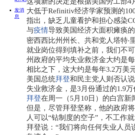
这项新的决定是根据美国劳工部4
大低于Refinitiv经济学家预
发消
息
指出，缺乏儿童看护和担心感染COV
与
疫情
导致美国经济大面积瘫痪的2
密西西比州州长、共和党人塔特‧里夫
就业岗位得到填补之前，我们不可
州政府的平均失业救济金大约是每
相比之下，这大约是每年3.2万
美国总统
拜登
和民主党人则否认说
失业救济金，是3月份通过的1.9
拜登
在周一（5月10日）的白宫
但是，尽管拜登坚称，他的政府将
人可以“钻制度的空子”，不工作
拜登说：“我们将向任何失业人员