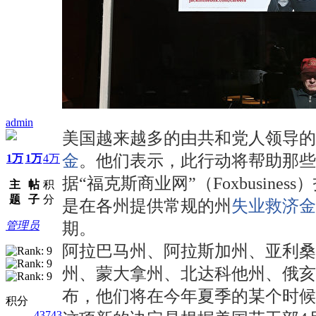
admin
美国越来越多的由共和党人领导的州
金
。他们表示，此行动将帮助那些
1万
1万
4万
据“福克斯商业网”（Foxbusi
主
帖
积
题
子
分
是在各州提供常规的州
失业救济金
管理员
期。
阿拉巴马州、阿拉斯加州、亚利桑
州、蒙大拿州、北达科他州、俄
布，他们将在今年夏季的某个时候
积分
43743