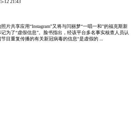
5-12 21:43
片共享应用“Instagram”又将与闫丽梦“一唱一和”的福克斯新
标记为了“虚假信息”。脸书指出，经该平台多名事实核查人员认
节目重复传播的有关新冠病毒的信息“是虚假的 ...