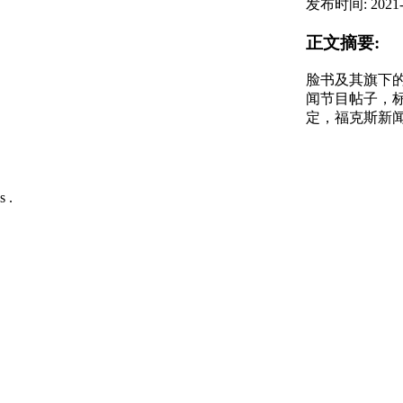
发布时间:
2021-
正文摘要:
脸书及其旗下的照
闻节目帖子，
定，福克斯新闻
s .