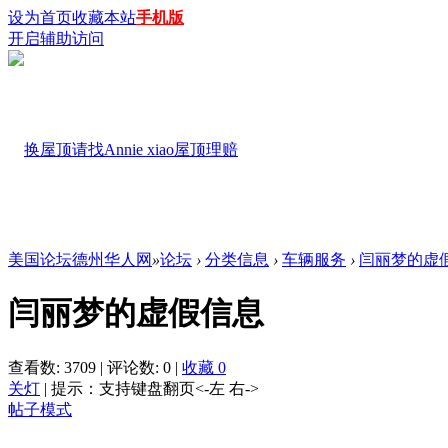
设为首页
收藏本站
手机版
开启辅助访问
美国论坛德州华人网
»
论坛
›
分类信息
›
车辆服务
›
闫丽梦的虚
闫丽梦的虚假信息
查看数:
3709
|
评论数:
0
|
收藏
0
关灯
|
提示：支持键盘翻页<-左 右->
帖子模式