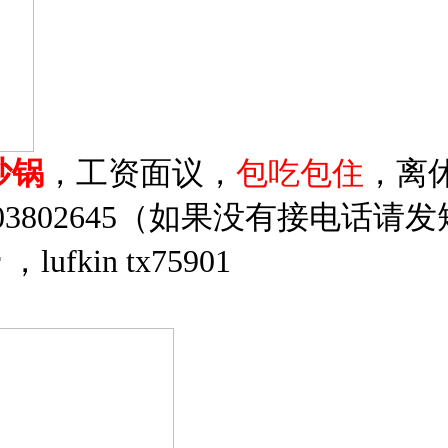
炒锅
，工资面议，
包吃包住
，离
03802645（如果没有接电话请
r ，lufkin tx75901