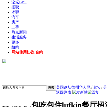
论坛
BBS
招聘
求职
汽车
房产
二手
热点新闻
生活服务
更多
纽约
网站使用协议 合约
美国论坛德州华人网
»
论坛
›
分
搜索
返回列表
包吃包住lufkin餐