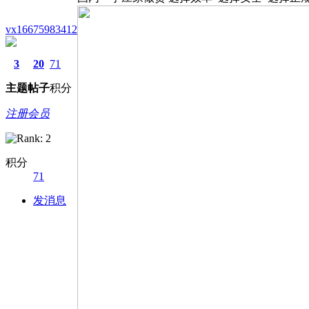
vx16675983412
3
20
71
主题
帖子
积分
注册会员
积分
71
发消息