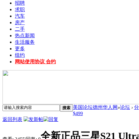
招聘
求职
汽车
房产
二手
热点新闻
生活服务
更多
纽约
网站使用协议 合约
美国论坛德州华人网
»
论坛
›
分
搜索
$499
返回列表
全新正品三星S21 Ultra 