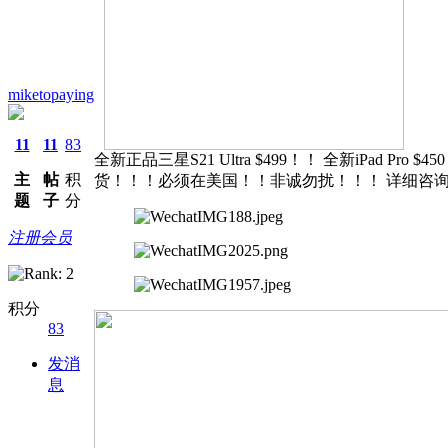
miketopaying
11
11
83
全新正品三星S21 Ultra $499！！ 全新iPad Pr
主
帖
积
货！！！必须在美国！！非诚勿扰！！！ 详细咨询微信：m
题
子
分
注册会员
积分
83
发消
息