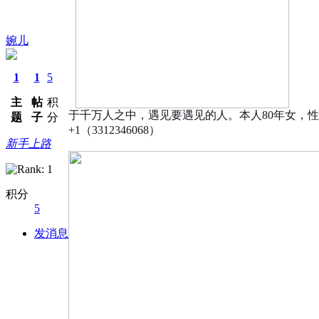
婉儿
1
1
5
主
帖
积
于千万人之中，遇见要遇见的人。本人
80
年女，性
题
子
分
+1
（
3312346068
）
新手上路
积分
5
发消息