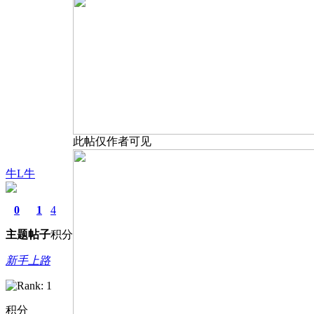
此帖仅作者可见
牛L牛
0
1
4
主题
帖子
积分
新手上路
积分