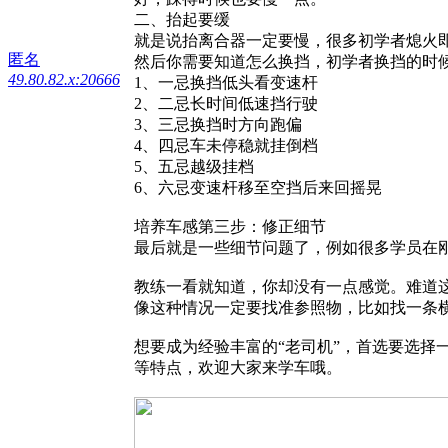
二、抬起要缓
就是说抬离合器一定要慢，很多初学者熄火即是
匿名
然后你需要知道怎么换挡，初学者换挡的时
49.80.82.x:20666
1、一忌换挡低头看变速杆
2、二忌长时间低速挡行驶
3、三忌换挡时方向跑偏
4、四忌车未停稳就挂倒档
5、五忌越级挂档
6、六忌变速杆移至空挡后来回摇晃
培养车感第三步：修正细节
最后就是一些细节问题了，例如很多学员在
教练一看就知道，你却没有一点感觉。难道
像这种情况一定要找准参照物，比如找一条
想要成为经验丰富的“老司机”，首选要选
等特点，欢迎大家来学车哦。