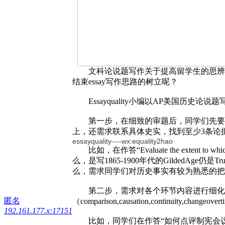
文科论说题写作关于提高留学生的思辨才干和
结束essay写作思路的树立呢？
Essayquality小编以AP美国历史论说
第一步，在细致的审题后，同学们先要为自
上，还需求联系具体史实，找到至少3条论据
essayquality----wx:equality2hao
比如，在作答“Evaluate the extent to whic
么，是写1865-1900年代的GildedAge仍
么，需求同学们对历史事实有较为熟悉的把
第二步，需求对各个环节内容进行细化，首要
匿名
（comparison,causation,continuity,changeover
192.161.177.x:17151
比如，同学们在作答“如何点评制宪会议作为美国发展中