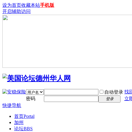
设为首页
收藏本站
手机版
开启辅助访问
找
自动登录
密码
立
登录
快捷导航
首页
Portal
加州
论坛
BBS