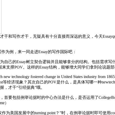
写作才干，无疑具有十分直接而深远的意义，今天Essayqua
题写作为例，来一同走进Essay的写作国际吧：
己的Essay树立契合逻辑并且能够拿分的结构。包括需求写
来支撑POV。这样的Essay结构，能够增大同学们拿到论说题
h new technology fostered change in United States in
是Trust等经济现象？其次自己的POV是什么，是具体写哪一种newtech
握，才干“引经据典”哦。
包括例举论据时的中心办法是什么，是否运用了CollegeBo
time）
的turning point？”时，在例举论据时即可使用comparison