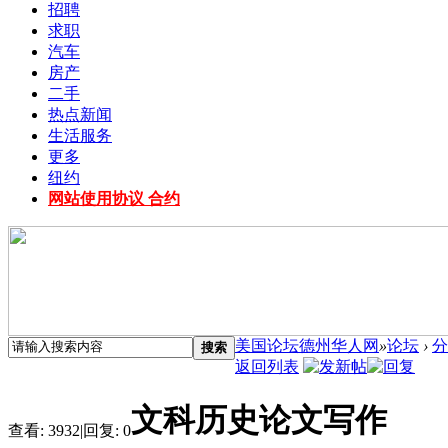
招聘
求职
汽车
房产
二手
热点新闻
生活服务
更多
纽约
网站使用协议 合约
美国论坛德州华人网
»
论坛
›
分
搜索
返回列表
文科历史论文写作
查看:
3932
|
回复:
0